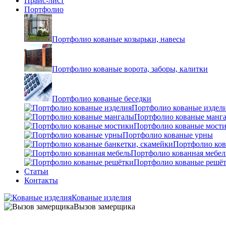
Прайс-лист
Портфолио
Портфолио кованые козырьки, навесы
Портфолио кованые ворота, заборы, калитки
Портфолио кованые беседки
Портфолио кованые издел
Портфолио кованые манг
Портфолио кованые мост
Портфолио кованые урны
Портфолио ков
Портфолио кованная мебел
Портфолио кованые решё
Статьи
Контакты
Кованые изделия
Вызов замерщика