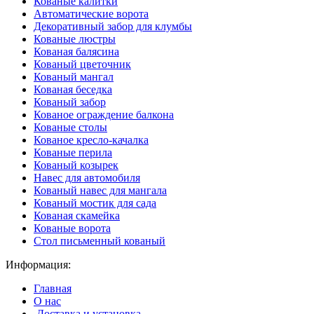
Кованые калитки
Автоматические ворота
Декоративный забор для клумбы
Кованые люстры
Кованая балясина
Кованый цветочник
Кованый мангал
Кованая беседка
Кованый забор
Кованое ограждение балкона
Кованые столы
Кованое кресло-качалка
Кованые перила
Кованый козырек
Навес для автомобиля
Кованый навес для мангала
Кованый мостик для сада
Кованая скамейка
Кованые ворота
Стол письменный кованый
Информация:
Главная
О нас
Доставка и установка