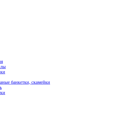
ия
алы
ики
аные банкетки, скамейки
ь
тки