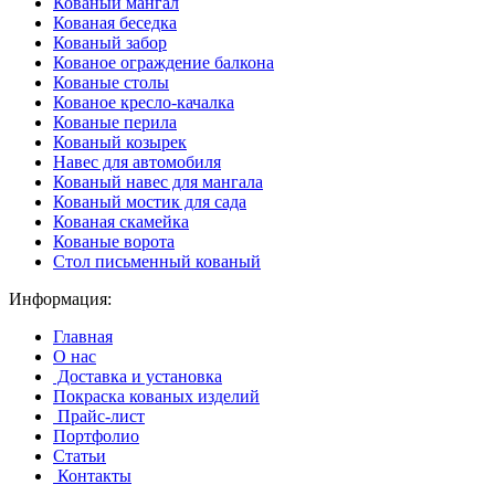
Кованый мангал
Кованая беседка
Кованый забор
Кованое ограждение балкона
Кованые столы
Кованое кресло-качалка
Кованые перила
Кованый козырек
Навес для автомобиля
Кованый навес для мангала
Кованый мостик для сада
Кованая скамейка
Кованые ворота
Стол письменный кованый
Информация:
Главная
О нас
Доставка и установка
Покраска кованых изделий
Прайс-лист
Портфолио
Статьи
Контакты