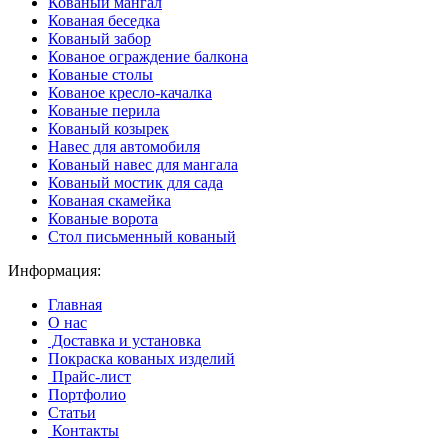
Кованый мангал
Кованая беседка
Кованый забор
Кованое ограждение балкона
Кованые столы
Кованое кресло-качалка
Кованые перила
Кованый козырек
Навес для автомобиля
Кованый навес для мангала
Кованый мостик для сада
Кованая скамейка
Кованые ворота
Стол письменный кованый
Информация:
Главная
О нас
Доставка и установка
Покраска кованых изделий
Прайс-лист
Портфолио
Статьи
Контакты