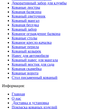
Декоративный забор для клумбы
Кованые люстры
Кованая балясина
Кованый цветочник
Кованый мангал
Кованая беседка
Кованый забор
Кованое ограждение балкона
Кованые столы
Кованое кресло-качалка
Кованые перила
Кованый козырек
Навес для автомобиля
Кованый навес для мангала
Кованый мостик для сада
Кованая скамейка
Кованые ворота
Стол письменный кованый
Информация:
Главная
О нас
Доставка и установка
Покраска кованых изделий