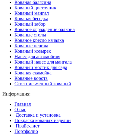
Кованая балясина
Кованый цветочник
Кованый мангал
Кованая беседка
Кованый забор
Кованое ограждение балкона
Кованые столы
Кованое кресло-качалка
Кованые перила
Кованый козырек
Навес для автомобиля
Кованый навес для мангала
Кованый мостик для сада
Кованая скамейка
Кованые ворота
Стол письменный кованый
Информация:
Главная
О нас
Доставка и установка
Покраска кованых изделий
Прайс-лист
Портфолио