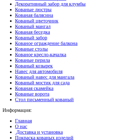
Декоративный забор для клумбы
Кованые люстры
Кованая балясина
Кованый цветочник
Кованый мангал
Кованая беседка
Кованый забор
Кованое ограждение балкона
Кованые столы
Кованое кресло-качалка
Кованые перила
Кованый козырек
Навес для автомобиля
Кованый навес для мангала
Кованый мостик для сада
Кованая скамейка
Кованые ворота
Стол письменный кованый
Информация:
Главная
О нас
Доставка и установка
Покраска кованых изделий