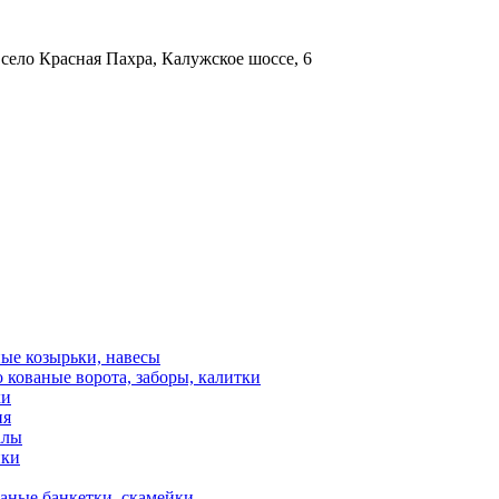
 село Красная Пахра, Калужское шоссе, 6
ые козырьки, навесы
 кованые ворота, заборы, калитки
ки
ия
алы
ики
аные банкетки, скамейки