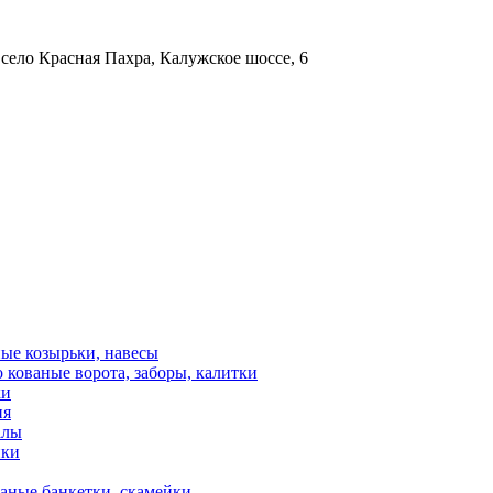
 село Красная Пахра, Калужское шоссе, 6
ые козырьки, навесы
 кованые ворота, заборы, калитки
ки
ия
алы
ики
аные банкетки, скамейки