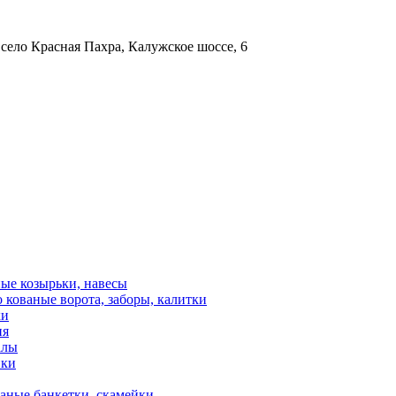
 село Красная Пахра, Калужское шоссе, 6
ые козырьки, навесы
 кованые ворота, заборы, калитки
ки
ия
алы
ики
аные банкетки, скамейки